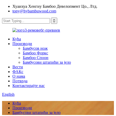
Хуаихуа Хенгиу Бамбоо Девелопмент Цо., Лтд.
tony@hybambuwood.com
Кућа
Производи
Бамбусов нож
Бамбоо Форкс
Бамбоо Споон
Бамбусови штапићи за јело
Вести
ФАКс
О нама
Потврда
Контактирајте нас
English
Кућа
Производи
Бамбусови штапићи за јело