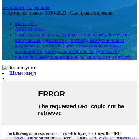
Бесплатан узорак воћа
© Ауторско право - 2010-2023 : Сва права задржана.
Мапа сајта
АМП Мобиле
Бамбусова кашика за једнократну употребу
,
Бамбусова
виљушка за једнократну употребу
,
Бамбусов нож за
једнократну употребу
,
Бамбусов нож који се може
рециклирати
,
Бамбусови штапићи за једнократну
употребу
,
Бамбусови штапићи за једнократну употребу
,
Шаљи имејл
x