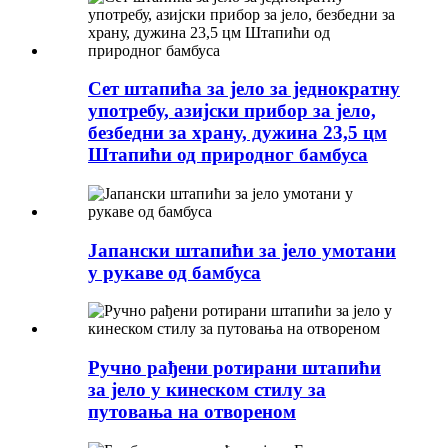
Сет штапића за јело за једнократну
употребу, азијски прибор за јело,
безбедни за храну, дужина 23,5 цм
Штапићи од природног бамбуса
Јапански штапићи за јело умотани
у рукаве од бамбуса
Ручно рађени ротирани штапићи
за јело у кинеском стилу за
путовања на отвореном