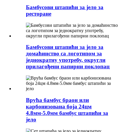
Бамбусови штапићи за јело за
ресторане
Бамбусови штапићи за јело за
домаћинство са логотипом за
једнократну употребу, округли
прилагођени папирни поклопац
Врућа бамбус браон или
карбонизована боја 24цм
4.8мм-5.0мм бамбус штапићи за
јело