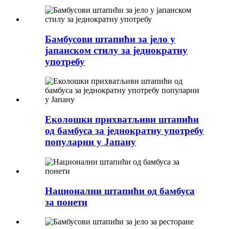
Бамбусови штапићи за јело у
јапанском стилу за једнократну
употребу
Еколошки прихватљиви штапићи
од бамбуса за једнократну употребу
популарни у Јапану
Национални штапићи од бамбуса
за понети