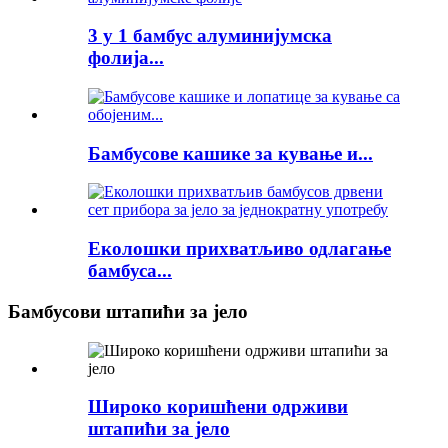
3 у 1 бамбус алуминијумска
фолија...
Бамбусове кашике за кување и...
Еколошки прихватљиво одлагање
бамбуса...
Бамбусови штапићи за јело
Широко коришћени одрживи
штапићи за јело