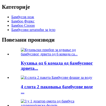
Категорије
Бамбусов нож
Бамбоо Форкс
Бамбоо Споон
Бамбусови штапићи за јело
Повезани производи
Кухиња од 6 комада од бамбусовог
дрвета...
4 слота 2 паковања бамбусове воде
...