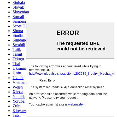
Sinhala
Slovak
Slovenian
Somali
Samoan
Scots Gaelic
Shona
Sindhi
Sundanese
Swahili
Tajik
Tamil
Telugu
Thai
Ukrainian
Urdu
Uzbek
Vietnamese
Welsh
Xhosa
Yiddish
Yoruba
Zulu
Kinyarwanda
Tatar