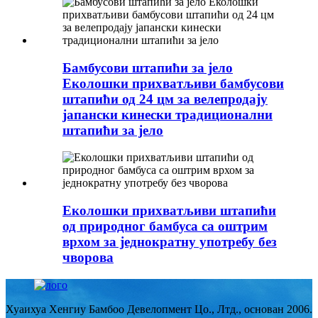
Бамбусови штапићи за јело
Еколошки прихватљиви бамбусови
штапићи од 24 цм за велепродају
јапански кинески традиционални
штапићи за јело
Еколошки прихватљиви штапићи
од природног бамбуса са оштрим
врхом за једнократну употребу без
чворова
Хуаихуа Хенгиу Бамбоо Девелопмент Цо., Лтд., основан 2006.