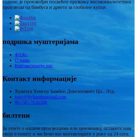
године, је произвођач посвећен пружању висококвалитетних
производа од бамбуса и дрвета за глобалне купце.
подршка муштеријама
ФАКс
О нама
Контактирајте нас
Контакт информације
Хуаихуа Хенгиу Бамбоо Девелопмент Цо., Лтд.
tony@hybambuwood.com
86-745-7636288
билтени
За упите о нашим производима или ценовнику, оставите нам
своју е-пошту и ми ћемо вас контактирати у року од 24 сата.